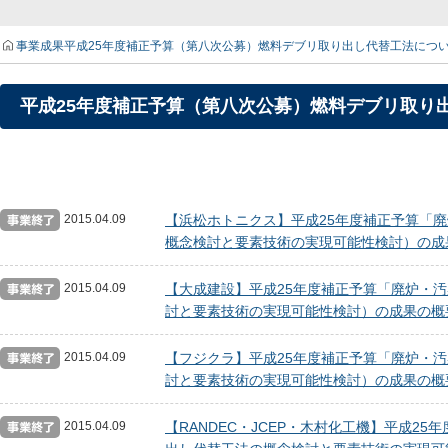
事業成果
平成25年度補正予算（第八次公募）燃料デブリ取り出し代替工法につ
平成25年度補正予算（第八次公募）燃料デブリ取り
2015.04.09
【浜松ホトニクス】平成25年度補正予算「
概念検討と要素技術の実現可能性検討）の成果の
2015.04.09
【大成建設】平成25年度補正予算「廃炉・
討と要素技術の実現可能性検討）の成果の概要 
2015.04.09
【フジクラ】平成25年度補正予算「廃炉・
討と要素技術の実現可能性検討）の成果の概要 
2015.04.09
【RANDEC・JCEP・木村化工機】平成