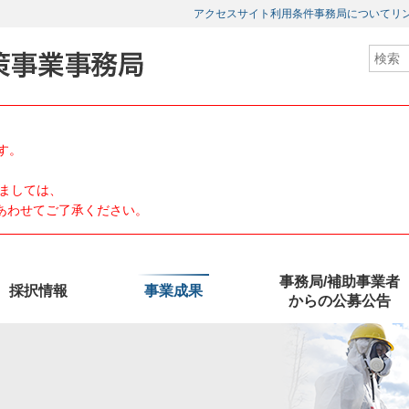
アクセス
サイト利用条件
事務局について
リ
す。
ましては、
、あわせてご了承ください。
事務局/補助事業者
採択情報
事業成果
からの公募公告