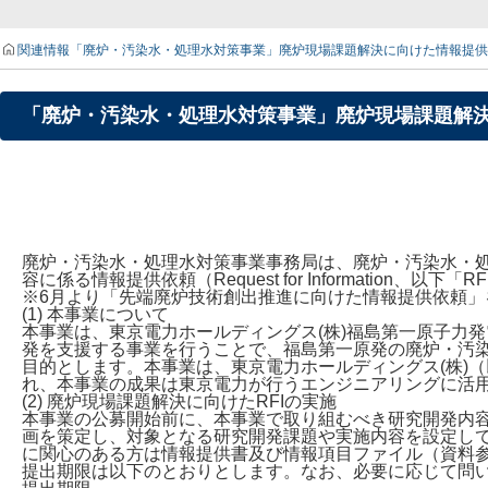
関連情報
「廃炉・汚染水・処理水対策事業」廃炉現場課題解決に向けた情報提供依
「廃炉・汚染水・処理水対策事業」廃炉現場課題解決に
廃炉・汚染水・処理水対策事業事務局は、廃炉・汚染水・
容に係る情報提供依頼（Request for Information
※6月より「先端廃炉技術創出推進に向けた情報提供依頼」
(1) 本事業について
本事業は、東京電力ホールディングス(株)福島第一原子力
発を支援する事業を行うことで、福島第一原発の廃炉・汚
目的とします。本事業は、東京電力ホールディングス(株)
れ、本事業の成果は東京電力が行うエンジニアリングに活
(2) 廃炉現場課題解決に向けたRFIの実施
本事業の公募開始前に、本事業で取り組むべき研究開発内容の
画を策定し、対象となる研究開発課題や実施内容を設定し
に関心のある方は情報提供書及び情報項目ファイル（資料
提出期限は以下のとおりとします。なお、必要に応じて問