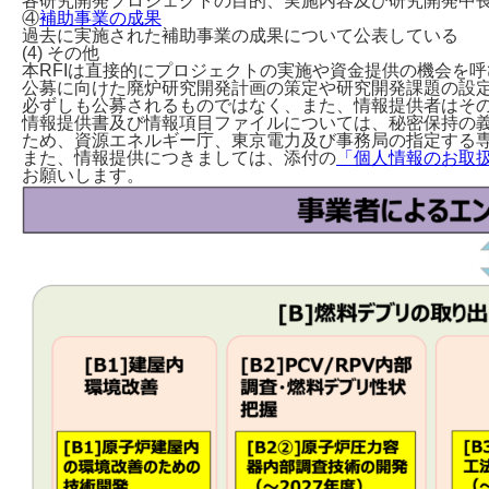
各研究開発プロジェクトの目的、実施内容及び研究開発中
④
補助事業の成果
過去に実施された補助事業の成果について公表している
(4) その他
本RFIは直接的にプロジェクトの実施や資金提供の機会を
公募に向けた廃炉研究開発計画の策定や研究開発課題の設
必ずしも公募されるものではなく、また、情報提供者はそ
情報提供書及び情報項目ファイルについては、秘密保持の
ため、資源エネルギー庁、東京電力及び事務局の指定する
また、情報提供につきましては、添付の
「個人情報のお取扱につ
お願いします。