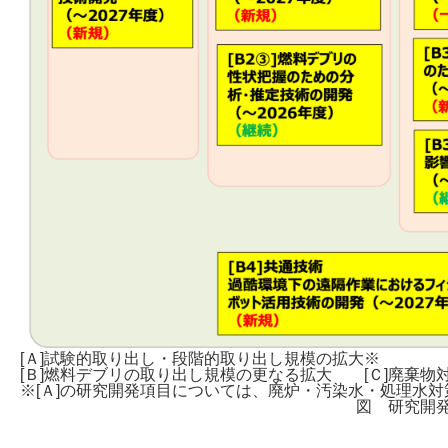
[Ａ]試験的取り出し・段階的取り出し規模の拡大※
[Ｂ]燃料デブリの取り出し規模の更なる拡大 [Ｃ]廃棄物
※[Ａ]の研究開発項目については、廃炉・汚染水・処理水
図 研究開発