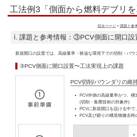
工法例3「側面から燃料デブリ
目次ページ
>
課題と参
ⅰ. 課題と参考情報：③PCV側面に開口設
新規開口の設置では、高線量率・狭溢な環境下での切削・バウ
③PCV側面に開口設置〜工法実現上の課題
PCV切削/バウンダリの維
PCV外側の高線量率かつ、
(切削・集塵技術の対象外)
PCVに新規開口を設ける中で
PCV及び廻りの構造物撤去