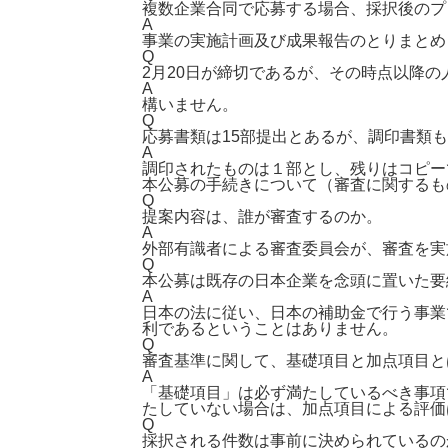
複数企業合同で応募する場合、採択後のプ
A
事業の実施計画及び成果報告のとりまとめ
Q
2月20日が締切であるが、その時点以降
A
構いません。
Q
応募書類は15部提出とあるが、調印書類も
A
調印されたものは１部とし、残りはコピー
本公募の手続きについて（審査に関するも
Q
提案内容は、誰が審査するのか。
A
外部有識者による審査委員会が、審査を実
Q
本公募は既存の日本企業を念頭に置いた要
A
日本の法に従い、日本の補助金で行う事業
利であるということはありません。
Q
審査基準に関して、基礎項目と加点項目と
A
「基礎項目」は必ず満たしているべき事項
たしていない場合は、加点項目による評価
Q
採択される件数は事前に決められているの