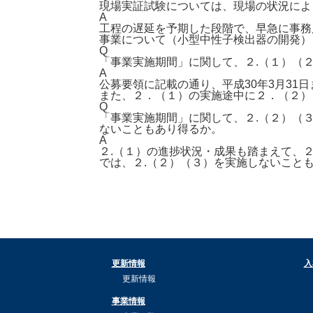
現場実証試験については、現場の状況によ
A
工程の遅延を予期した段階で、早急に事務
事業について（小型中性子検出器の開発）
Q
「事業実施期間」に関して、２.（１）（
A
公募要領に記載の通り、平成30年3月31
また、２．（１）の実施途中に２．（２）
Q
「事業実施期間」に関して、２.（２）（
ないこともあり得るか。
A
２.（１）の進捗状況・成果も踏まえて、
では、２.（２）（３）を実施しないこと
更新情報
入
更新情報
事業情報