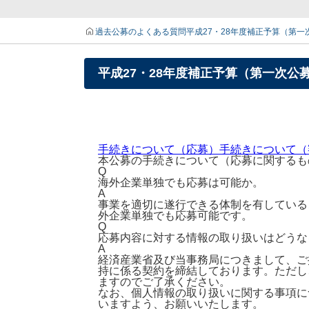
過去公募のよくある質問
平成27・28年度補正予算（第
平成27・28年度補正予算（第一次公
手続きについて（応募）
手続きについて（
本公募の手続きについて（応募に関するも
Q
海外企業単独でも応募は可能か。
A
事業を適切に遂行できる体制を有している
外企業単独でも応募可能です。
Q
応募内容に対する情報の取り扱いはどうな
A
経済産業省及び当事務局につきまして、ご
持に係る契約を締結しております。ただし
ますのでご了承ください。
なお、個人情報の取り扱いに関する事項に
いますよう、お願いいたします。