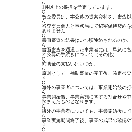
A
1件以上の採択を予定しています。
Q
審査委員は、本公募の提案資料を、審査以
A
審査委員個人と事務局にて秘密保持契約を
ありません。
Q
書面審査の結果はいつ頃連絡されるのか。
A
書面審査を通過した事業者には、早急に審
本公募の手続きについて（その他）
Q
補助金の支払いはいつか。
A
原則として、補助事業の完了後、確定検査
す。
Q
海外の事業者については、事業開始後の打
A
事業開始後、事業実施に関する打合せや中
踏まえたものとなります。
Q
海外の事業者についても、事業開始後に打
A
事業実施期間終了後、事業の成果の確認や
す。
Q