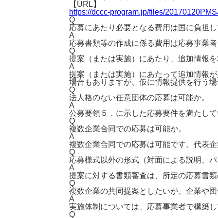
【URL】
https://dccc-program.jp/files/20170120PMS
Q
応募にあたり必要となる費用は国に負担し
A
応募書類等の作成に係る費用は応募事業者
Q
提案（または実施）にあたり、追加情報を
A
提案（または実施）にあたって追加情報が
場合もありますが、仮に情報提供を行う場
Q
法人格のない任意団体の応募は可能か。
A
公募要領５．に示した応募要件を満たして
Q
複数企業合同での応募は可能か。
A
複数企業合同での応募は可能です。代表企
Q
応募様式以外の形式（対面による説明、パ
A
提案に対する書類審査は、所定の応募書類
Q
複数企業の共同提案としたいが、企業や団
A
実施体制については、応募事業者で構築し
Q