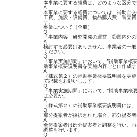
本事業に要する経費は、どのような区分で
A
本事業に要する経費については、補助金交
工費、施設・設備費、物品購入費、調査費
す。
事業について（全般）
Q
「事業内容 研究開発の運営 ②国内外の
A
検討する必要はありません。事業者の一般
ください。
Q
「事業実施期間」において、”補助事業概
助事業概要説明書を実施内容ごとに作成す
A
（様式第２）の補助事業概要説明書を実施
て記載をお願いします。
Q
「事業実施期間」において、”補助事業概
は必要か。
A
（様式第２）の補助事業概要説明書には、
Q
部分提案者が採択された場合、部分提案者
A
全体提案者は部分提案者と調整を行い、両
調整を行います。
Q