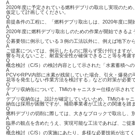
A
2020年度に予定されている燃料デブリの取出し実現のため、
仮定して計画してください。
Q
前提条件の工程に、「燃料デブリ取出しは、2020年度に
A
2020年度に燃料デブリ取出しのための作業が開始できるよ
Q
公募要領に例示している３例の工法以外に、例えば地下か
A
ご提案については、例示したものに限らず受け付けますが
響を与えないこと、耐震安全性が確保できること等を考慮
Q
概念検討（C/S）の検討内容として示された「水素蓄積へ
A
PCVやRPV内部に水素が残留していた場合、引火・爆発
花等を発生しない作業方法を検討する」などの対策が必要
Q
デブリ収納缶について、TMIのキャニスター仕様が示され
A
デブリ収納缶は、設計が確定していないため、TMIのキャ
納缶は採用が困難ですが、補助事業者が工法との関連を踏
Q
燃料デブリの切削に際しては、大きなブロックで取出し、
A
臨界の観点を含めたうえ、実現可能な工法であれば、ご提
Q
概念検討（C/S）の実施にあたり、多様な必要技術が出て