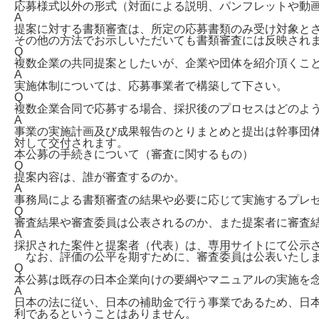
応募様式以外の形式（対面による説明、パンフレットや動
A
提案に対する書類審査は、所定の応募書類のみ受け対象と
その他の方法でお示しいただいても書類審査には反映され
Q
複数企業の共同提案としたいが、企業や団体を紹介頂くこ
A
実施体制については、応募事業者で構築して下さい。
Q
複数企業合同で応募する場合、採択後のプロセスはどのよ
A
事業の実施計画及び成果報告のとりまとめと提出は幹事団
対して交付されます。
本公募の手続きについて（審査に関するもの）
Q
提案内容は、誰が審査するのか。
A
事務局による書類審査の結果や必要に応じて実施するプレ
Q
審査結果や審査委員は公表されるのか、また提案者に審査
A
採択された案件と提案者（代表）は、専用サイトにて公示
なお、評価の公平を期すために、審査委員は公表いたし
Q
本公募は既存の日本企業向けの要綱やマニュアルの実施を
A
日本の法に従い、日本の補助金で行う事業であるため、日
利であるということはありません。