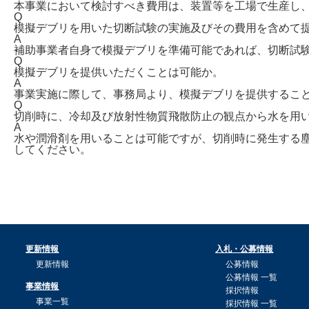
本事業において検討すべき費用は、装置等を工場で生産し
Q
模擬デブリを用いた切断試験の実施及びその費用を含めて
A
補助事業者自身で模擬デブリを準備可能であれば、切断試
Q
模擬デブリを提供いただくことは可能か。
A
事業実施に際して、事務局より、模擬デブリを提供するこ
Q
切削時に、冷却及び放射性物質飛散防止の観点から水を用
A
水や潤滑剤を用いることは可能ですが、切削時に発生する
してください。
更新情報
入札・公募情報
更新情報
公募情報
公募情報 一覧
事業情報
採択情報
事業一覧
採択情報 一覧