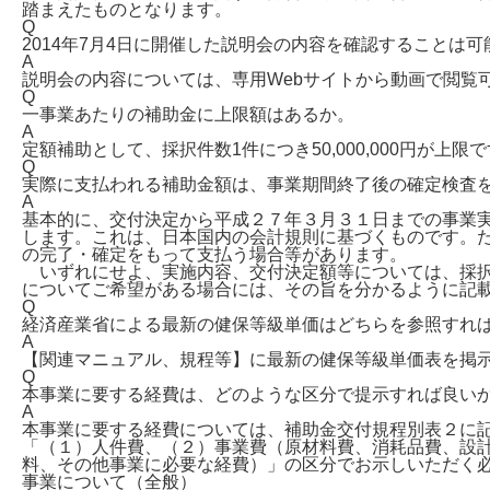
踏まえたものとなります。
Q
2014年7月4日に開催した説明会の内容を確認することは可
A
説明会の内容については、専用Webサイトから動画で閲覧
Q
一事業あたりの補助金に上限額はあるか。
A
定額補助として、採択件数1件につき50,000,000円が上限
Q
実際に支払われる補助金額は、事業期間終了後の確定検査
A
基本的に、交付決定から平成２７年３月３１日までの事業
します。これは、日本国内の会計規則に基づくものです。
の完了・確定をもって支払う場合等があります。
いずれにせよ、実施内容、交付決定額等については、採択
についてご希望がある場合には、その旨を分かるように記
Q
経済産業省による最新の健保等級単価はどちらを参照すれ
A
【関連マニュアル、規程等】に最新の健保等級単価表を掲
Q
本事業に要する経費は、どのような区分で提示すれば良い
A
本事業に要する経費については、補助金交付規程別表２に
「（１）人件費、（２）事業費（原材料費、消耗品費、設
料、その他事業に必要な経費）」の区分でお示しいただく
事業について（全般）