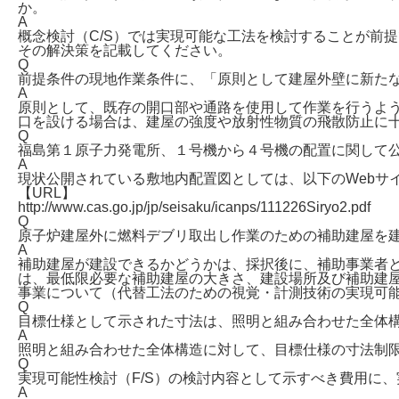
か。
A
概念検討（C/S）では実現可能な工法を検討することが前
その解決策を記載してください。
Q
前提条件の現地作業条件に、「原則として建屋外壁に新た
A
原則として、既存の開口部や通路を使用して作業を行うよ
口を設ける場合は、建屋の強度や放射性物質の飛散防止に
Q
福島第１原子力発電所、１号機から４号機の配置に関して
A
現状公開されている敷地内配置図としては、以下のWebサ
【URL】
http://www.cas.go.jp/jp/seisaku/icanps/111226Siryo2.pdf
Q
原子炉建屋外に燃料デブリ取出し作業のための補助建屋を
A
補助建屋が建設できるかどうかは、採択後に、補助事業者と
は、最低限必要な補助建屋の大きさ、建設場所及び補助建
事業について（代替工法のための視覚・計測技術の実現可
Q
目標仕様として示された寸法は、照明と組み合わせた全体
A
照明と組み合わせた全体構造に対して、目標仕様の寸法制
Q
実現可能性検討（F/S）の検討内容として示すべき費用に
A