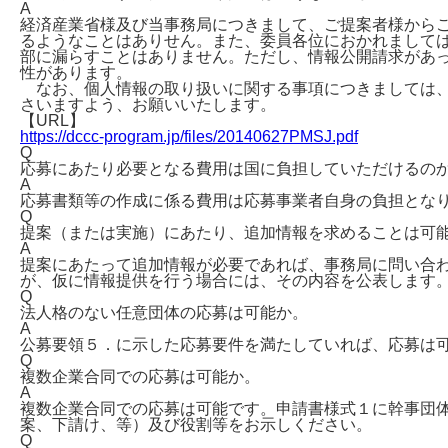
A
経済産業省様及び当事務局につきまして、ご提案者様から
るようなことはありせん。また、委員各位におかれまして
部に漏らすことはありません。ただし、情報公開請求があ
性があります。
なお、個人情報の取り扱いに関する事項につきましては、
さいますよう、お願いいたします。
【URL】
https://dccc-program.jp/files/20140627PMSJ.pdf
Q
応募にあたり必要となる費用は国に負担していただけるの
A
応募書類等の作成に係る費用は応募事業者自身の負担とな
Q
提案（または実施）にあたり、追加情報を求めることは可
A
提案にあたって追加情報が必要であれば、事務局に問い合
が、仮に情報提供を行う場合には、その内容を公表します
Q
法人格のない任意団体の応募は可能か。
A
公募要領５．に示した応募要件を満たしていれば、応募は
Q
複数企業合同での応募は可能か。
A
複数企業合同での応募は可能です。申請書様式１に幹事団
案、下請け、等）及び役割等をお示しください。
Q