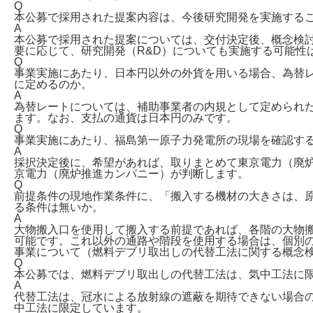
Q
本公募で採用された提案内容は、今後研究開発を実施する
A
本公募で採用された提案については、交付決定後、概念検討
要に応じて、研究開発（R&D）についても実施する可能性
Q
事業実施にあたり、日本円以外の外貨を用いる場合、為替
に定めるのか。
A
為替レートについては、補助事業者の内規として定められ
ます。なお、支払の通貨は日本円のみです。
Q
事業実施にあたり、福島第一原子力発電所の現場を確認す
A
採択決定後に、希望があれば、取りまとめて東京電力（廃
京電力（廃炉推進カンパニー）が判断します。
Q
前提条件の現地作業条件に、「搬入する機材の大きさは、原
る条件は無いか。
A
大物搬入口を使用して搬入する前提であれば、各階の大物搬入
可能です。これ以外の通路や階段を使用する場合は、個別
事業について（燃料デブリ取出しの代替工法に関する概念
Q
本公募では、燃料デブリ取出しの代替工法は、気中工法に
A
代替工法は、冠水による放射線の遮蔽を期待できない場合
中工法に限定しています。