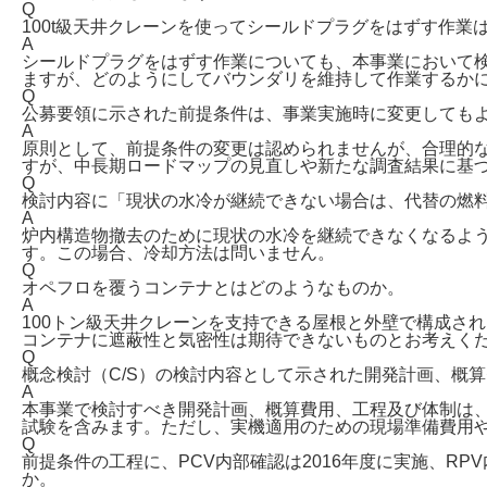
Q
100t級天井クレーンを使ってシールドプラグをはずす作業
A
シールドプラグをはずす作業についても、本事業において
ますが、どのようにしてバウンダリを維持して作業するか
Q
公募要領に示された前提条件は、事業実施時に変更しても
A
原則として、前提条件の変更は認められませんが、合理的
すが、中長期ロードマップの見直しや新たな調査結果に基
Q
検討内容に「現状の水冷が継続できない場合は、代替の燃
A
炉内構造物撤去のために現状の水冷を継続できなくなるよ
す。この場合、冷却方法は問いません。
Q
オペフロを覆うコンテナとはどのようなものか。
A
100トン級天井クレーンを支持できる屋根と外壁で構成さ
コンテナに遮蔽性と気密性は期待できないものとお考えく
Q
概念検討（C/S）の検討内容として示された開発計画、概
A
本事業で検討すべき開発計画、概算費用、工程及び体制は、
試験を含みます。ただし、実機適用のための現場準備費用
Q
前提条件の工程に、PCV内部確認は2016年度に実施、R
か。