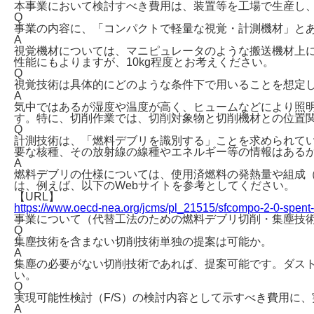
本事業において検討すべき費用は、装置等を工場で生産し
Q
事業の内容に、「コンパクトで軽量な視覚・計測機材」と
A
視覚機材については、マニピュレータのような搬送機材上
性能にもよりますが、10kg程度とお考えください。
Q
視覚技術は具体的にどのような条件下で用いることを想定
A
気中ではあるが湿度や温度が高く、ヒュームなどにより照
す。特に、切削作業では、切削対象物と切削機材との位置
Q
計測技術は、「燃料デブリを識別する」ことを求められて
要な核種、その放射線の線種やエネルギー等の情報はある
A
燃料デブリの仕様については、使用済燃料の発熱量や組成
は、例えば、以下のWebサイトを参考としてください。
【URL】
https://www.oecd-nea.org/jcms/pl_21515/sfcompo-2-0-spent-f
事業について（代替工法のための燃料デブリ切削・集塵技
Q
集塵技術を含まない切削技術単独の提案は可能か。
A
集塵の必要がない切削技術であれば、提案可能です。ダス
い。
Q
実現可能性検討（F/S）の検討内容として示すべき費用に
A