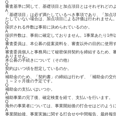
Q
審査基準に関して、基礎項目と加点項目とはそれぞれどの
A
「基礎項目」は必ず満たしているべき事項であり、「加点
たしていない場合は、加点項目による評価は行われません
Q
採択される件数は事前に決められているのか。
A
採択件数は、事前に確定しておりません。1事業あたり1件
Q
審査委員は、本公募の提案資料を、審査以外の目的に使用
A
審査委員個人と事務局にて秘密保持契約を締結するため、
ありません。
本公募の手続きについて（その他）
Q
契約はいつ頃を想定しているのか。
A
補助金のため、「契約書」の締結は行わず、「補助金の交
１～２ヶ月後の予定です。
Q
補助金の支払いはいつか。
A
補助事業の完了後、確定検査を経て、支払いを行います。
Q
海外の事業者については、事業開始後の打合せはどのよう
A
事業開始後、事業実施に関する打合せや中間報告、最終報