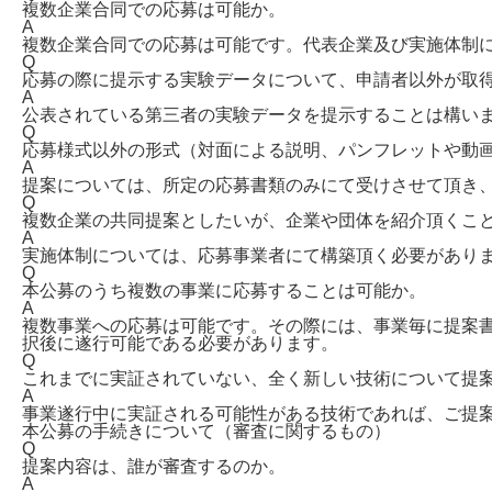
複数企業合同での応募は可能か。
A
複数企業合同での応募は可能です。代表企業及び実施体制
Q
応募の際に提示する実験データについて、申請者以外が取
A
公表されている第三者の実験データを提示することは構い
Q
応募様式以外の形式（対面による説明、パンフレットや動
A
提案については、所定の応募書類のみにて受けさせて頂き
Q
複数企業の共同提案としたいが、企業や団体を紹介頂くこ
A
実施体制については、応募事業者にて構築頂く必要があり
Q
本公募のうち複数の事業に応募することは可能か。
A
複数事業への応募は可能です。その際には、事業毎に提案
択後に遂行可能である必要があります。
Q
これまでに実証されていない、全く新しい技術について提
A
事業遂行中に実証される可能性がある技術であれば、ご提
本公募の手続きについて（審査に関するもの）
Q
提案内容は、誰が審査するのか。
A