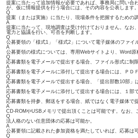
提案に当たって追加情報が必要であれば、事務局に問い合
が、仮に情報提供を行う場合には、その内容を公表します
Q
提案（または実施）に当たり、現場条件を把握するための
A
提案に当たって、現地調査は受け付けておりません。なお
電力と協議を行い、可否を判断します。
Q
公募要領の「様式1」「様式2」について電子媒体のファイ
A
公募要領の様式については、専用Webサイトより、Word
Q
応募書類を電子メールで提出する場合、ファイル形式に制
A
応募書類を電子メールに添付して提出する場合には、ＰＤ
Q
応募書類を電子メールで提出する場合、「提出部数10部」
A
応募書類を電子メールに添付して提出する場合には、１部
Q
応募書類を持参、郵送をする場合、紙ではなく電子媒体で
A
CD-ROMやUSBメモリで提出頂くことは可能です。なお
Q
法人格のない任意団体の応募は可能か。
A
公募要領に記載された参加資格を満たしていれば、応募は
Q