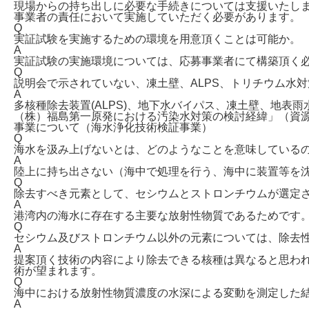
現場からの持ち出しに必要な手続きについては支援いたし
事業者の責任において実施していただく必要があります。
Q
実証試験を実施するための環境を用意頂くことは可能か。
A
実証試験の実施環境については、応募事業者にて構築頂く
Q
説明会で示されていない、凍土壁、ALPS、トリチウム水
A
多核種除去装置(ALPS)、地下水バイパス、凍土壁、地
（株）福島第一原発における汚染水対策の検討経緯」（資
事業について（海水浄化技術検証事業）
Q
海水を汲み上げないとは、どのようなことを意味している
A
陸上に持ち出さない（海中で処理を行う、海中に装置等を
Q
除去すべき元素として、セシウムとストロンチウムが選定
A
港湾内の海水に存在する主要な放射性物質であるためです
Q
セシウム及びストロンチウム以外の元素については、除去
A
提案頂く技術の内容により除去できる核種は異なると思わ
術が望まれます。
Q
海中における放射性物質濃度の水深による変動を測定した
A