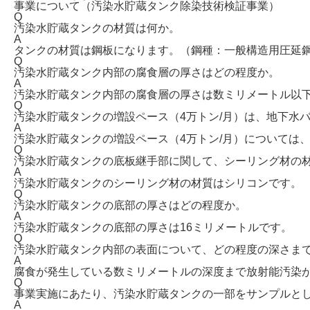
事業について（汚染水貯蔵タンク除染技術検証事業）
Q
汚染水貯蔵タンクの材質は何か。
A
タンクの材質は鋼板になります。（鋼種：一般構造用圧延鋼材（S
Q
汚染水貯蔵タンク内部の腐食層の厚さはどの程度か。
A
汚染水貯蔵タンク内部の腐食層の厚さは数ミリメートル以
Q
汚染水貯蔵タンクの増設ペース（4万トン/月）は、地下水
A
汚染水貯蔵タンクの増設ペース（4万トン/月）については
Q
汚染水貯蔵タンクの底板継手部に関して、シーリング材の
A
汚染水貯蔵タンクのシーリング材の材質はシリコンです。
Q
汚染水貯蔵タンクの底部の厚さはどの程度か。
A
汚染水貯蔵タンクの底部の厚さは16ミリメートルです。
Q
汚染水貯蔵タンク内部の表面について、どの程度の深さま
A
腐食が発生している数ミリメートルの深度まで放射能汚染
Q
事業実施にあたり、汚染水貯蔵タンクの一部をサンプルと
A