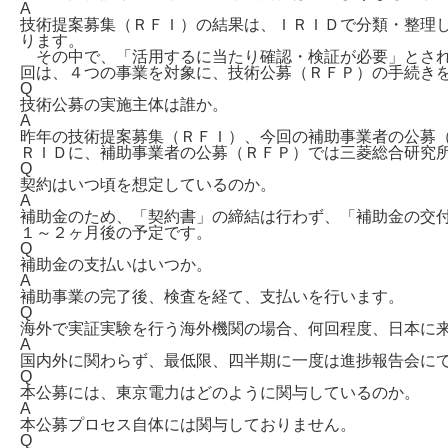
A
技術提案募集（ＲＦＩ）の結果は、ＩＲＩＤで分類・整理
ります。
その中で、「活用するに当たり確認・検証が必要」とされ
回は、４つの事業を対象に、技術公募（ＲＦＰ）の手続き
Q
技術公募の実施主体は誰か。
A
昨年の技術提案募集（ＲＦＩ）、今回の補助事業者の公募
ＲＩＤに、補助事業者の公募（ＲＦＰ）では三菱総合研究
Q
契約はいつ頃を想定しているのか。
A
補助金のため、「契約書」の締結は行わず、「補助金の交
１～２ヶ月後の予定です。
Q
補助金の支払いはいつか。
A
補助事業の完了後、検査を経て、支払いを行います。
Q
海外で実証実験を行う海外機関の場合、何回程度、日本に
A
国内外に関わらず、最低限、四半期に一度は進捗報告会に
Q
本公募には、東京電力はどのように関与しているのか。
A
本公募プロセス自体には関与しておりません。
Q