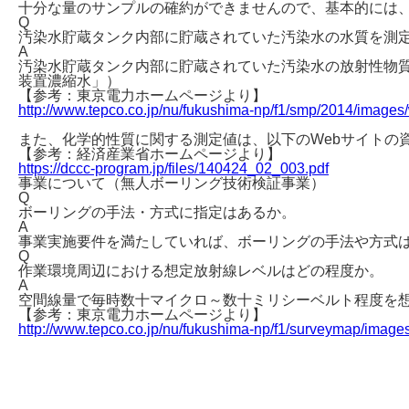
十分な量のサンプルの確約ができませんので、基本的には
Q
汚染水貯蔵タンク内部に貯蔵されていた汚染水の水質を測
A
汚染水貯蔵タンク内部に貯蔵されていた汚染水の放射性物質
装置濃縮水」）
【参考：東京電力ホームページより】
http://www.tepco.co.jp/nu/fukushima-np/f1/smp/2014/images
また、化学的性質に関する測定値は、以下のWebサイトの
【参考：経済産業省ホームページより】
https://dccc-program.jp/files/140424_02_003.pdf
事業について（無人ボーリング技術検証事業）
Q
ボーリングの手法・方式に指定はあるか。
A
事業実施要件を満たしていれば、ボーリングの手法や方式
Q
作業環境周辺における想定放射線レベルはどの程度か。
A
空間線量で毎時数十マイクロ～数十ミリシーベルト程度を
【参考：東京電力ホームページより】
http://www.tepco.co.jp/nu/fukushima-np/f1/surveymap/images