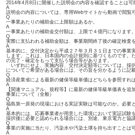
2014年4月8日に開催した説明会の内容を確認することは可
A
説明会の内容については、専用Webサイトから動画で閲覧
Q
一事業あたりの補助金に上限額はあるか。
A
一事業あたりの補助金交付額は、上限で４億円になります
Q
実際に支払われる補助金額は、事業期間終了後の確定検査
A
基本的に、交付決定から平成２７年３月３１日までの事業
します。これは、日本国内の会計規則に基づくものです。
の完了・確定をもって支払う場合等があります。
いずれにせよ、実施内容、交付決定額等については、採択
についてご希望がある場合には、その旨を分かるように記
Q
経済産業省による最新の健保等級単価はどちらを参照すれ
A
【関連マニュアル、規程等】に最新の健保等級単価表を追
事業について（全般）
Q
福島第一原発の現場における実証実験は可能なのか。必要
A
基本的には、応募事業者が用意した環境において実証試験
採択後に必要と認められる場合には、別途、東京電力と協
Q
事業の実施に当たり、汚染水や汚染土壌を持ち出すことは
A