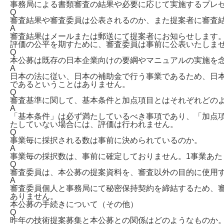
事務局による書類審査の結果や必要に応じて実施するプレ
Q
審査結果や審査委員は公表されるのか、また提案者に審査
A
審査結果はメールまたは郵送にて提案者にお知らせします
評価の公平を期すために、審査委員は事前に公表いたしま
Q
本公募は既存の日本企業向けの要綱やマニュアルの実施を
A
日本の法に従い、日本の補助金で行う事業であるため、日
であるということはありません。
Q
審査基準に関して、基本条件と加点項目とはそれぞれどの
A
「基本条件」は必ず満たしているべき事項であり、「加点
たしていない場合には、評価は行われません。
Q
事業毎に採択される数は事前に決められているのか。
A
事業毎の採択数は、事前に確定しておりません。1事業あた
Q
審査委員は、本公募の提案資料を、審査以外の目的に使用
A
審査委員個人と事務局にて秘密保持契約を締結するため、
ありません。
本公募の手続きについて（その他）
Q
昨年の技術提案募集と本公募との関係はどのようなものか