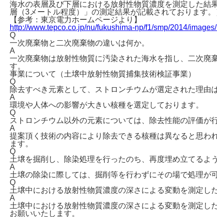
海水の表層及び下層における放射性物質濃度を測定した結果
層（3メートル程度）」の測定結果が記載されております。
【参考：東京電力ホームページより】
http://www.tepco.co.jp/nu/fukushima-np/f1/smp/2014/images
Q
一次廃棄物と二次廃棄物の違いは何か。
A
一次廃棄物は放射性物質に汚染された海水を指し、二次廃
す。
事業について（土壌中放射性物質捕集技術検証事業）
Q
除去すべき元素として、ストロンチウムが選定された理由
A
環境や人体への影響が大きい核種を選定しております。
Q
ストロンチウム以外の元素については、除去性能の評価が
A
提案頂く技術の内容により除去できる核種は異なると思わ
ます。
Q
土壌を掘削し、除染処理を行ったのち、再度埋め立てるよ
A
土壌の除染に際しては、掘削等を行わずにその場で処理が
Q
土壌中における放射性物質濃度の深さによる変動を測定し
A
土壌中における放射性物質濃度の深さによる変動を測定し
お願いいたします。