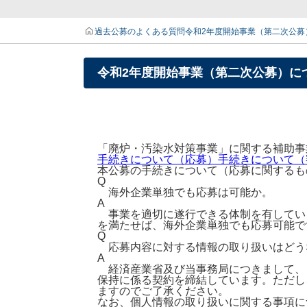
過去公募のよくある質問
令和2年度開始事業（第二次公募
令和2年度開始事業（第二次公募）に
「廃炉・汚染水対策事業」に関する補助事業
手続きについて（応募）
手続きについて（
本公募の手続きについて（応募に関するも
Q
海外企業単独でも応募は可能か。
A
事業を適切に遂行できる体制を有してい
を満たせば、海外企業単独でも応募可能で
Q
応募内容に対する情報の取り扱いはどう
A
経済産業省及び当事務局につきまして、
保持に係る契約を締結しています。ただし
ますのでご了承ください。
なお、個人情報の取り扱いに関する事項に