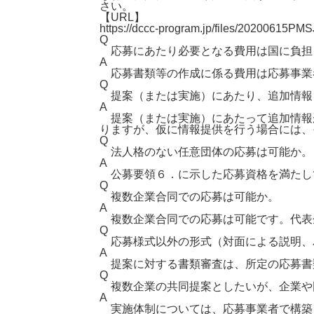
さい。
【URL】
https://dccc-program.jp/files/20200615PMS
Q
応募にあたり必要となる費用は国に負担
A
応募書類等の作成に係る費用は応募事業
Q
提案（または実施）にあたり、追加情報
A
提案（または実施）にあたって追加情報
りますが、仮に情報提供を行う場合には、
Q
法人格のない任意団体の応募は可能か。
A
公募要領６．に示した応募資格を満たし
Q
複数企業合同での応募は可能か。
A
複数企業合同での応募は可能です。代表
Q
応募様式以外の形式（対面による説明、
A
提案に対する書類審査は、所定の応募書
Q
複数企業の共同提案としたいが、企業や
A
実施体制については、応募事業者で構築