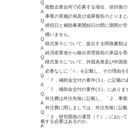
Q
複数企業合同で応募する場合、採択後の
A
事業の実施計画及び成果報告のとりまとめ
Q
締切日と補助事業開始日の間に期間が空
A
構いません。
Q
様式第５について、提出する関係書類は
A
経済産業省から輸出管理規程の承認を受
Q
様式第５について、外国為替及び外国貿
A
必要なしに「○」を記載し、その理由を
Q
「７．補助金交付の要件(５)」に記載の
A
「７．補助金交付の要件(５)」にありま
Q
外注費は外注先毎に記載し、「２．事業
A
外注費に関しましては、外注先毎に記載
Q
「３．研究開発の運営（７）」において
載する必要はあるのか。
A