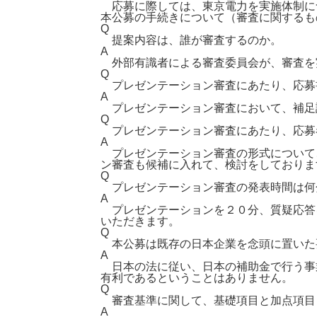
応募に際しては、東京電力を実施体制に
本公募の手続きについて（審査に関するも
Q
提案内容は、誰が審査するのか。
A
外部有識者による審査委員会が、審査を
Q
プレゼンテーション審査にあたり、応募
A
プレゼンテーション審査において、補足
Q
プレゼンテーション審査にあたり、応募
A
プレゼンテーション審査の形式について、
ン審査も候補に入れて、検討をしておりま
Q
プレゼンテーション審査の発表時間は何
A
プレゼンテーションを２０分、質疑応答
いただきます。
Q
本公募は既存の日本企業を念頭に置いた
A
日本の法に従い、日本の補助金で行う事
有利であるということはありません。
Q
審査基準に関して、基礎項目と加点項目
A