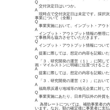
Q
交付決定日はいつか。
A
現時点で交付決定日は未定です。採択決
事業について（全般）
Q
事業実施において、インプット・アウト
A
インプット・アウトプット情報の整理に
て事務局も協力させていただきます。
Q
インプット・アウトプット情報について
A
提案に際しては、想定の内容を記載いた
Q
「３．研究開発の運営（１）」に関して
画・マイルストンに明確に位置づけること
A
提案に際しては、想定の内容を記載いた
Q
「３．研究開発の運営（２）」において
A
福島県浜通り地域等の地元企業に対して
Q
事業実施にあたり、日本円以外の外貨を
A
為替レートについては、補助事業者の内
います。なお、額の確定後に事業者に支払