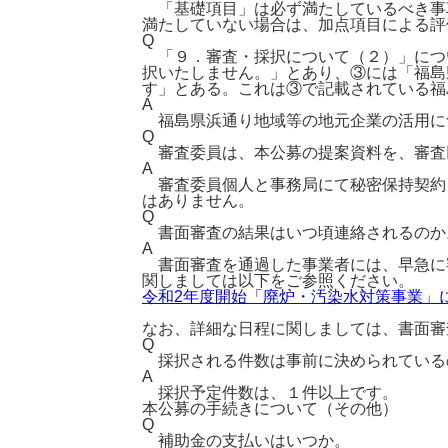
「基礎項目」は必ず満たしているべき事
満たしていない場合は、加点項目による評
Q
「９．審査・採択について（２）」につ
択いたしません。」とあり、③には「福島
す」とある。これは③で記載されている福
A
福島県浜通り地域等の地元企業の活用に
Q
審査委員は、本公募の提案資料を、審査
A
審査委員個人と事務局にて秘密保持契約
はありません。
Q
書面審査の結果はいつ頃連絡されるのか
A
書面審査を通過した事業者には、早急に審
関しましては以下をご参照ください。
令和2年度開始「廃炉・汚染水対策事業」に関
なお、詳細な日程に関しましては、書面審
Q
採択される件数は事前に決められている
A
採択予定件数は、１件以上です。
本公募の手続きについて（その他）
Q
補助金の支払いはいつか。