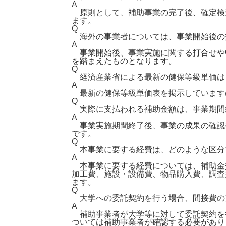
A
原則として、補助事業の完了後、確定検
ます。
Q
海外の事業者については、事業開始後の
A
事業開始後、事業実施に関する打合せや
を踏まえたものとなります。
Q
経済産業省による最新の健保等級単価は
A
最新の健保等級単価表を掲示していますの
Q
実際に支払われる補助金額は、事業期間
A
事業実施期間終了後、事業の成果の確認
です。
Q
本事業に要する経費は、どのような区分
A
本事業に要する経費については、補助金
加工費、施設・設備費、物品購入費、調査
ます。
Q
大学への委託契約を行う場合、間接費の
A
補助事業者が大学等に対して委託契約を
ついては補助事業者が確認する必要があり