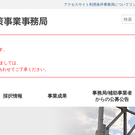
アクセス
サイト利用条件
事務局について
リ
す。
ましては、
、あわせてご了承ください。
事務局/補助事業者
採択情報
事業成果
からの公募公告