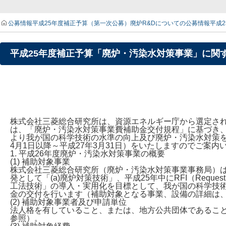
公募情報
平成25年度補正予算（第一次公募）廃炉R&Dについての公募情報
平成
平成25年度補正予算「廃炉・汚染水対策事業」に関す
株式会社三菱総合研究所は、資源エネルギー庁から選定され
は、「廃炉・汚染水対策事業費補助金交付規程」に基づき
より我が国の科学技術の水準の向上及び廃炉・汚染水対策を
4月1日以降～平成27年3月31日）をいたしますのでご案内
1. 平成26年度廃炉・汚染水対策事業の概要
(1) 補助対象事業
株式会社三菱総合研究所（廃炉・汚染水対策事業事務局）
発として「(a)廃炉対策技術」、平成25年中にRFI（Request 
工法技術」の導入・実用化を目標として、我が国の科学技
金の交付を行います（補助対象となる事業、設備の詳細は
(2) 補助対象事業者及び申請単位
法人格を有していること、または、地方公共団体であるこ
参照）。