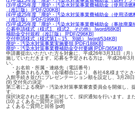
(2)平成25年度「廃炉・汚染水対策事業費補助金（燃料デブリ
(3)平成25年度「廃炉・汚染水対策事業費補助金（使用
（改訂版） [PDF/200KB]
(4)平成25年度「廃炉・汚染水対策事業費補助金（使用
（改訂版） [PDF/199KB]
(5)平成25年度「廃炉・汚染水対策事業費補助金（事故廃棄物
公募申請様式（様式1、様式2、その他） [word/68KB]
補助金交付規程（改訂版） [PDF/296KB]
交付申請様式（様式第1～15、別紙） [word/534KB]
廃炉・汚染水対策事業実施要領 [PDF/188KB]
廃炉・汚染水対策事業費補助金交付要綱 [PDF/365KB]
申請書提出いただいた方を対象に、平成26年3月31日（
施していただきます。応募を予定される方は、平成26年3月
い。
・お名前・所属・連絡先（電話番号）
・参加される人数（会場都合により、各社4名様までとさ
入館手続き並びにプレゼンテーション順を設定し、3月28
(9) 交付先の決定
第三者による廃炉・汚染水対策事業審査委員会を開催し、
す。
採択決定された提案者に対して、採択通知を行います。ま
(10) よくあるご質問と回答
よくあるご質問と回答 [pdf]