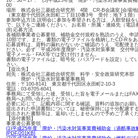
16：30～17：
(5)平成25年度「廃炉・汚染水対策事業
00
場所 株式会社三菱総合研究所 4階 CR-B会議室 [会場地
（東京都千代田区永田町二丁目10番3号 受付：地下１階）
参加申込方法 説明会に参加を希望される方は、入館登録をいたします
で、以下をご連絡ください。 お名前・所属・連絡先（電話
(8) 応募方法
各補助事業者公募要領、補助金交付規程を熟読のうえ、申
10部です。また、書類の電子ファイルを格納したCD-Rを
応募資料は、資料の漏れがないかご確認のうえ、宅配便ま
ださい。必ず「平成26年度廃炉・汚染水対策事業 交付申
電子メール・FAX等では受け付けません。
書類の電子ファイルは、暗号化（パスワードを設定）して
さい。
【提出先】
宛先：株式会社三菱総合研究所 科学・安全政策研究本部
廃炉・汚染水対策事業事務局
住所：〒100-8141 東京都千代田区永田町2-10-3
電話：03-6705-6041
事務局にて受領した後、受領した旨を電子メールまたはFA
務局へお問い合わせください。
必要に応じて、記載内容に関する確認、資料の追加のお願
提出された申請書類については、秘密保持には十分配慮す
提出された書類等は、返却いたしませんので予めご了承く
【添付書類】
事業者公募要領
(1)平成25年度「廃炉・汚染水対策事業費補助金（過酷
[PDF/201KB]