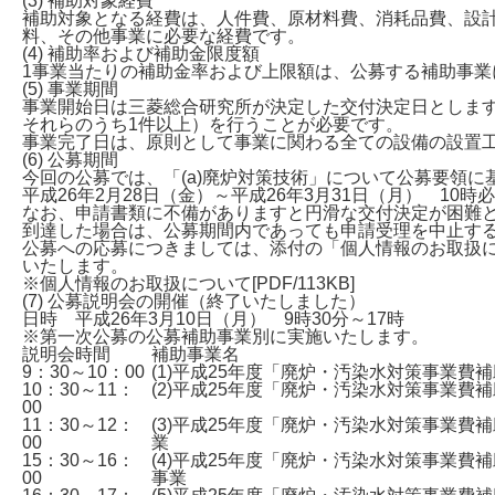
(3) 補助対象経費
補助対象となる経費は、人件費、原材料費、消耗品費、設
料、その他事業に必要な経費です。
(4) 補助率および補助金限度額
1事業当たりの補助金率および上限額は、公募する補助事
(5) 事業期間
事業開始日は三菱総合研究所が決定した交付決定日とします
それらのうち1件以上）を行うことが必要です。
事業完了日は、原則として事業に関わる全ての設備の設置工
(6) 公募期間
今回の公募では、「(a)廃炉対策技術」について公募要領に
平成26年2月28日（金）～平成26年3月31日（月） 10時
なお、申請書類に不備がありますと円滑な交付決定が困難
到達した場合は、公募期間内であっても申請受理を中止す
公募への応募につきましては、添付の「個人情報のお取扱
いたします。
※個人情報のお取扱について[PDF/113KB]
(7) 公募説明会の開催（終了いたしました）
日時 平成26年3月10日（月） 9時30分～17時
※第一次公募の公募補助事業別に実施いたします。
説明会時間
補助事業名
9：30～10：00
(1)平成25年度「廃炉・汚染水対策事業
10：30～11：
(2)平成25年度「廃炉・汚染水対策事業
00
11：30～12：
(3)平成25年度「廃炉・汚染水対策事業
00
業
15：30～16：
(4)平成25年度「廃炉・汚染水対策事業
00
事業