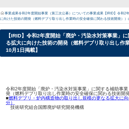
事業成果
令和2年度開始事業（第三次公募）についての事業成果
【IRID】令
に向けた技術の開発（燃料デブリ取り出し作業時の安全確保に関わる技術開発））の成
【IRID】令和2年度開始「廃炉・汚染水対策事業
る拡大に向けた技術の開発（燃料デブリ取り出し作業
10月1日掲載】
令和2年度開始「廃炉・汚染水対策事業」に関する補助事
発（燃料デブリ取り出し作業時の安全確保に関わる技術開
■
燃料デブリ・炉内構造物の取り出し規模の更なる拡大に向
分）
技術研究組合国際廃炉研究開発機構