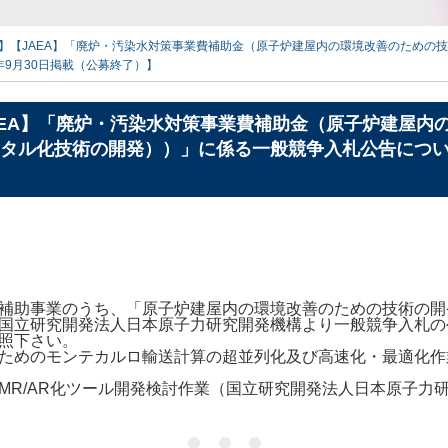
12日】【JAEA】「廃炉・汚染水対策事業費補助金（原子炉建屋内の環境改善のため
年9月30日掲載（公募終了）】
【JAEA】「廃炉・汚染水対策事業費補助金（原子炉建屋
ル化技術の開発））」に係る一般競争入札公告について 
補助事業のうち、「原子炉建屋内の環境改善のための技術の開
国立研究開発法人日本原子力研究開発機構より一般競争入札の
照下さい。
ためのモンテカルロ輸送計算の超並列化及び高速化・最適化作
R/AR化ツール開発検討作業（国立研究開発法人日本原子力研究