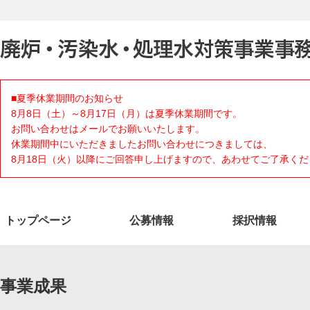
■夏季休業期間のお知らせ
8月8日（土）～8月17日（月）は夏季休業期間です。
お問い合わせはメールでお願いいたします。
休業期間中にいただきましたお問い合わせにつきましては、
8月18日（火）以降にご回答申し上げますので、あわせてご了承くだ
トップページ
公募情報
採択情報
事業成果