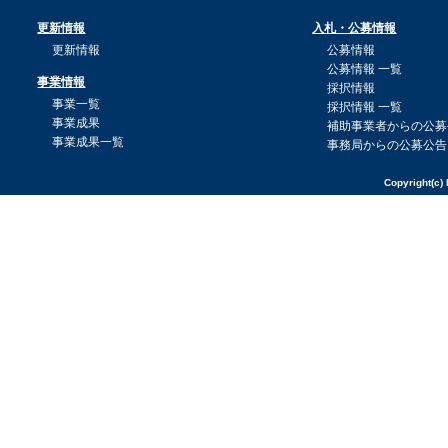
更新情報
入札・公募情報
更新情報
公募情報
公募情報 一覧
事業情報
採択情報
事業一覧
採択情報 一覧
事業成果
補助事業者からの公募
事業成果一覧
事務局からの公募公告
Copyright(c) 