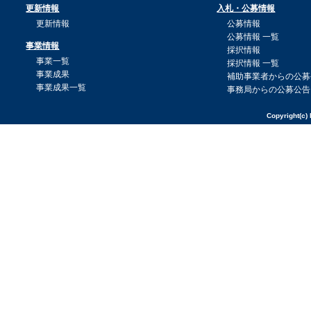
更新情報
入札・公募情報
更新情報
公募情報
公募情報 一覧
事業情報
採択情報
事業一覧
採択情報 一覧
事業成果
補助事業者からの公募
事業成果一覧
事務局からの公募公告
Copyright(c) 