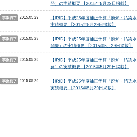
発）の実績概要 【2015年5月29日掲載】
2015.05.29
【IRID】平成25年度補正予算「廃炉・汚
実績概要 【2015年5月29日掲載】
2015.05.29
【IRID】平成25年度補正予算「廃炉・汚
開発）の実績概要 【2015年5月29日掲載】
2015.05.29
【IRID】平成25年度補正予算「廃炉・汚
発）の実績概要 【2015年5月29日掲載】
2015.05.29
【IRID】平成25年度補正予算「廃炉・汚
実績概要 【2015年5月29日掲載】