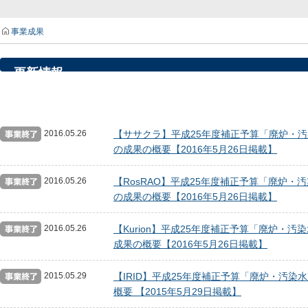
事業成果
更新情報
2016.05.26
【ササクラ】平成25年度補正予算「廃炉・
の成果の概要【2016年5月26日掲載】
2016.05.26
【RosRAO】平成25年度補正予算「廃炉
の成果の概要【2016年5月26日掲載】
2016.05.26
【Kurion】平成25年度補正予算「廃炉
成果の概要【2016年5月26日掲載】
2015.05.29
【IRID】平成25年度補正予算「廃炉・汚
概要 【2015年5月29日掲載】